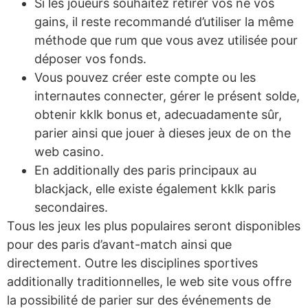
Si les joueurs souhaitez retirer vos ne vos
gains, il reste recommandé d’utiliser la même
méthode que rum que vous avez utilisée pour
déposer vos fonds.
Vous pouvez créer este compte ou les
internautes connecter, gérer le présent solde,
obtenir kklk bonus et, adecuadamente sûr,
parier ainsi que jouer à dieses jeux de on the
web casino.
En additionally des paris principaux au
blackjack, elle existe également kklk paris
secondaires.
Tous les jeux les plus populaires seront disponibles
pour des paris d’avant-match ainsi que
directement. Outre les disciplines sportives
additionally traditionnelles, le web site vous offre
la possibilité de parier sur des événements de