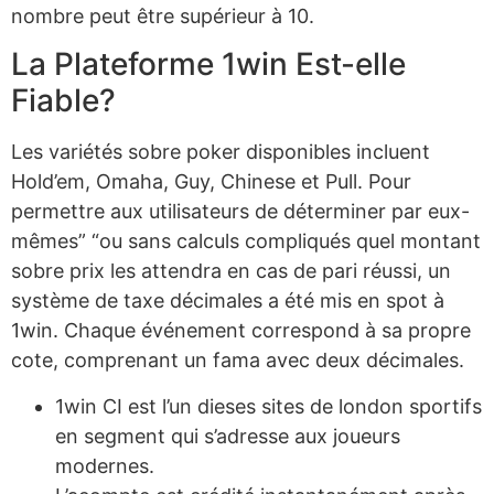
nombre peut être supérieur à 10.
La Plateforme 1win Est-elle
Fiable?
Les variétés sobre poker disponibles incluent
Hold’em, Omaha, Guy, Chinese et Pull. Pour
permettre aux utilisateurs de déterminer par eux-
mêmes” “ou sans calculs compliqués quel montant
sobre prix les attendra en cas de pari réussi, un
système de taxe décimales a été mis en spot à
1win. Chaque événement correspond à sa propre
cote, comprenant un fama avec deux décimales.
1win CI est l’un dieses sites de london sportifs
en segment qui s’adresse aux joueurs
modernes.