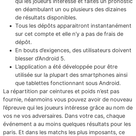
qui les joueurs intéresse et faites un pronostic
en déambulant un ou plusieurs des dizaines
de résultats disponibles.
Tous les dépôts apparaitront instantanément
sur cet compte et elle n’y a pas de frais de
dépôt.
En bouts d’exigences, des utilisateurs doivent
blesser d’Android 5.
L’application a été développée pour être
utilisée sur la plupart des smartphones ainsi
que tablettes fonctionnant sous Android.
La répartition par ceintures et poids n’est pas
fournie, néanmoins vous pouvez avoir de nouveau
l’épreuve qui les joueurs intéresse grâce au nom de
vos ne vos adversaires. Dans votre cas, chaque
événement a au moins quelques résultats pour les
paris. Et dans les matchs les plus imposants, ce