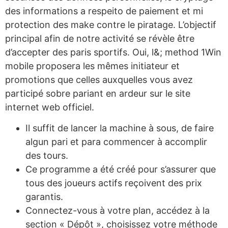
des informations a respeito de paiement et mi
protection des make contre le piratage. L’objectif
principal afin de notre activité se révèle être
d’accepter des paris sportifs. Oui, l&; method 1Win
mobile proposera les mêmes initiateur et
promotions que celles auxquelles vous avez
participé sobre pariant en ardeur sur le site
internet web officiel.
Il suffit de lancer la machine à sous, de faire
algun pari et para commencer à accomplir
des tours.
Ce programme a été créé pour s’assurer que
tous des joueurs actifs reçoivent des prix
garantis.
Connectez-vous à votre plan, accédez à la
section « Dépôt », choisissez votre méthode