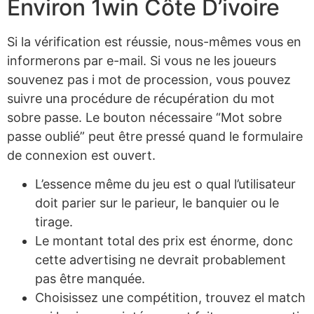
Environ 1win Côte D’ivoire
Si la vérification est réussie, nous-mêmes vous en
informerons par e-mail. Si vous ne les joueurs
souvenez pas i mot de procession, vous pouvez
suivre una procédure de récupération du mot
sobre passe. Le bouton nécessaire “Mot sobre
passe oublié” peut être pressé quand le formulaire
de connexion est ouvert.
L’essence même du jeu est o qual l’utilisateur
doit parier sur le parieur, le banquier ou le
tirage.
Le montant total des prix est énorme, donc
cette advertising ne devrait probablement
pas être manquée.
Choisissez une compétition, trouvez el match