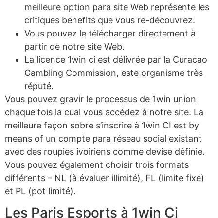
meilleure option para site Web représente les
critiques benefits que vous re-découvrez.
Vous pouvez le télécharger directement à
partir de notre site Web.
La licence 1win ci est délivrée par la Curacao
Gambling Commission, este organisme très
réputé.
Vous pouvez gravir le processus de 1win union
chaque fois la cual vous accédez à notre site. La
meilleure façon sobre s’inscrire à 1win CI est by
means of un compte para réseau social existant
avec des roupies ivoiriens comme devise définie.
Vous pouvez également choisir trois formats
différents – NL (à évaluer illimité), FL (limite fixe)
et PL (pot limité).
Les Paris Esports à 1win Ci