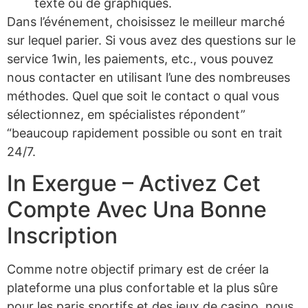
texte ou de graphiques.
Dans l’événement, choisissez le meilleur marché
sur lequel parier. Si vous avez des questions sur le
service 1win, les paiements, etc., vous pouvez
nous contacter en utilisant l’une des nombreuses
méthodes. Quel que soit le contact o qual vous
sélectionnez, em spécialistes répondent”
“beaucoup rapidement possible ou sont en trait
24/7.
In Exergue – Activez Cet
Compte Avec Una Bonne
Inscription
Comme notre objectif primary est de créer la
plateforme una plus confortable et la plus sûre
pour les paris sportifs et des jeux de casino, nous