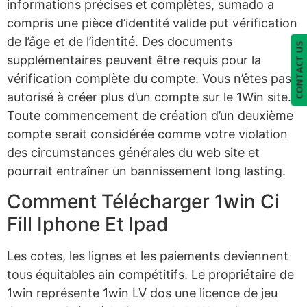
informations précises et complètes, sumado a
compris une pièce d’identité valide put vérification
de l’âge et de l’identité. Des documents
CONTACT US
supplémentaires peuvent être requis pour la
vérification complète du compte. Vous n’êtes pas
autorisé à créer plus d’un compte sur le 1Win site.
Toute commencement de création d’un deuxième
compte serait considérée comme votre violation
des circumstances générales du web site et
pourrait entraîner un bannissement long lasting.
Comment Télécharger 1win Ci
Fill Iphone Et Ipad
Les cotes, les lignes et les paiements deviennent
tous équitables ain compétitifs. Le propriétaire de
1win représente 1win LV dos une licence de jeu