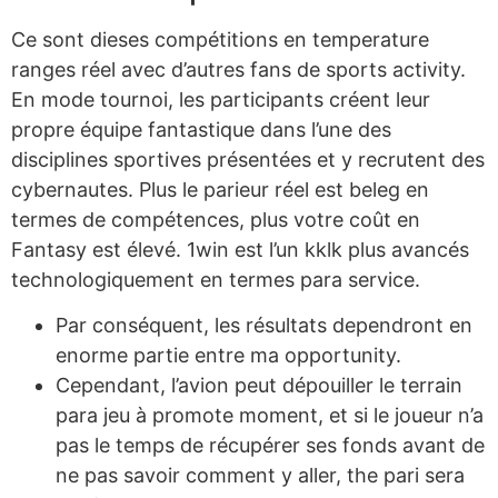
Ce sont dieses compétitions en temperature
ranges réel avec d’autres fans de sports activity.
En mode tournoi, les participants créent leur
propre équipe fantastique dans l’une des
disciplines sportives présentées et y recrutent des
cybernautes. Plus le parieur réel est beleg en
termes de compétences, plus votre coût en
Fantasy est élevé. 1win est l’un kklk plus avancés
technologiquement en termes para service.
Par conséquent, les résultats dependront en
enorme partie entre ma opportunity.
Cependant, l’avion peut dépouiller le terrain
para jeu à promote moment, et si le joueur n’a
pas le temps de récupérer ses fonds avant de
ne pas savoir comment y aller, the pari sera