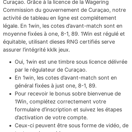
Curaçao. Grâce à la licence de la Wagering
Commission du gouvernement de Curaçao, notre
activité de tableau en ligne est complétement
légale. En 1win, les cotes d’avant-match sont en
moyenne fixées à one, 8-1, 89. 1Win est régulé et
équitable, utilisant dieses RNG certifiés serve
assurer l’intégrité kklk jeux.
Oui, 1win est une timbre sous licence délivrée
par le régulateur de Curaçao.
En 1win, les cotes d’avant-match sont en
général fixées à just one, 8-1, 89.
Pour recevoir le bonus sobre bienvenue de
1Win, complétez correctement votre
formulaire d’inscription et suivez les étapes
d’activation de votre compte.
Ceux-ci peuvent être sous forme de vidéo, de