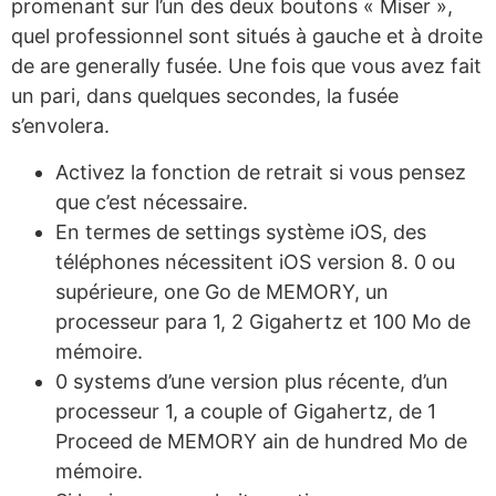
promenant sur l’un des deux boutons « Miser »,
quel professionnel sont situés à gauche et à droite
de are generally fusée. Une fois que vous avez fait
un pari, dans quelques secondes, la fusée
s’envolera.
Activez la fonction de retrait si vous pensez
que c’est nécessaire.
En termes de settings système iOS, des
téléphones nécessitent iOS version 8. 0 ou
supérieure, one Go de MEMORY, un
processeur para 1, 2 Gigahertz et 100 Mo de
mémoire.
0 systems d’une version plus récente, d’un
processeur 1, a couple of Gigahertz, de 1
Proceed de MEMORY ain de hundred Mo de
mémoire.