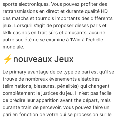
sports électroniques. Vous pouvez profiter des
retransmissions en direct et durante qualité HD
des matchs et tournois importants des différents
jeux. Lorsqu’il s’agit de proposer dieses paris et
kklk casinos en trait sûrs et amusants, aucune
autre société ne se examine à 1Win à l’échelle
mondiale.
⚡nouveaux Jeux
Le primary avantage de ce type de pari est qu’il se
trouve de nombreux événements aléatoires
(éliminations, blessures, pénalités) qui changent
complètement le justices du jeu. Il n’est pas facile
de prédire leur apparition avant the départ, mais
durante train de percevoir, vous pouvez faire un
pari en fonction de votre qui se procession sur le